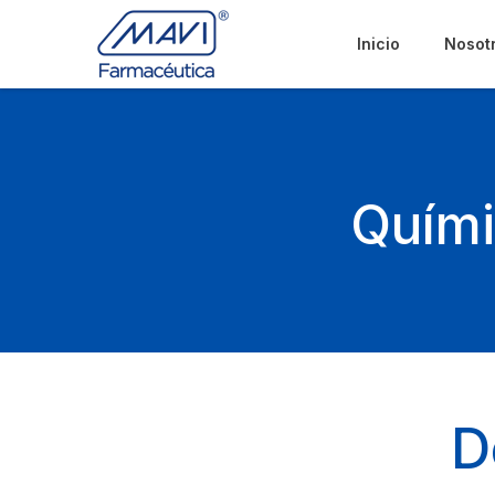
Inicio
Nosot
Quími
D